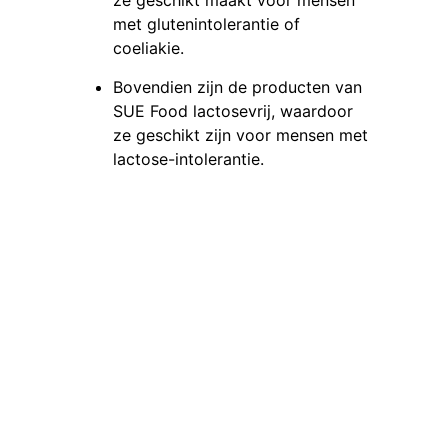
ze geschikt maakt voor mensen
met glutenintolerantie of
coeliakie.
Bovendien zijn de producten van
SUE Food lactosevrij, waardoor
ze geschikt zijn voor mensen met
lactose-intolerantie.
Waarom Mall’s Delight?
Mall’s Delight is jouw betrouwbare
leverancier voor exclusieve,
hoogwaardige producten. We zijn er