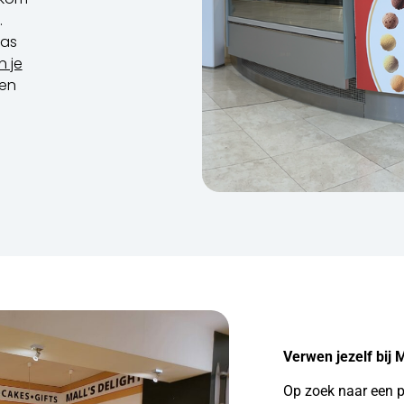
.
ras
 je
en
Verwen jezelf bij M
Op zoek naar een p