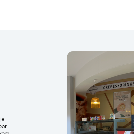
,
je
oor
, kom